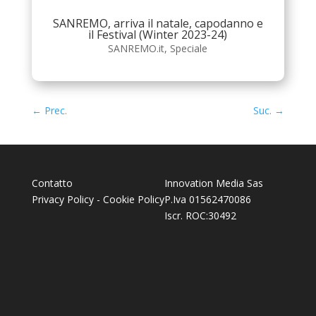
SANREMO, arriva il natale, capodanno e
il Festival (Winter 2023-24)
SANREMO.it
,
Speciale
←
Prec.
Suc.
→
Contatto
Innovation Media Sas
Privacy Policy
-
Cookie Policy
P.Iva 01562470086
Iscr. ROC:30492