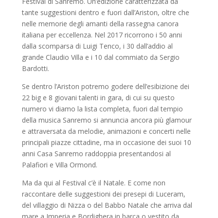
Festival di Sanremo. Un’edizione caratterizzata da
tante suggestioni dentro e fuori dall’Ariston, oltre che
nelle memorie degli amanti della rassegna canora
italiana per eccellenza. Nel 2017 ricorrono i 50 anni
dalla scomparsa di Luigi Tenco, i 30 dall’addio al
grande Claudio Villa e i 10 dal commiato da Sergio
Bardotti.
Se dentro l’Ariston potremo godere dell’esibizione dei
22 big e 8 giovani talenti in gara, di cui su questo
numero vi diamo la lista completa, fuori dal tempio
della musica Sanremo si annuncia ancora più glamour
e attraversata da melodie, animazioni e concerti nelle
principali piazze cittadine, ma in occasione dei suoi 10
anni Casa Sanremo raddoppia presentandosi al
Palafiori e Villa Ormond.
Ma da qui al Festival c’è il Natale. E come non
raccontare delle suggestioni dei presepi di Luceram,
del villaggio di Nizza o del Babbo Natale che arriva dal
mare a Imperia e Bordighera in barca o vestito da