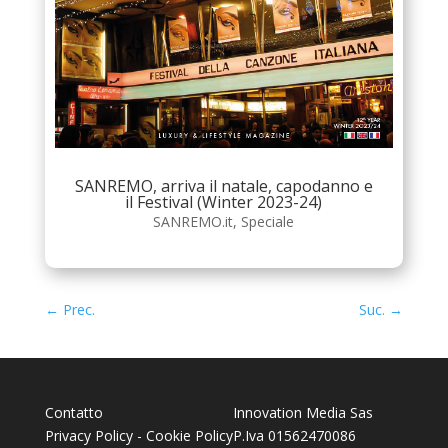
SANREMO, arriva il natale, capodanno e
il Festival (Winter 2023-24)
SANREMO.it
,
Speciale
←
Prec.
Suc.
→
Contatto
Innovation Media Sas
Privacy Policy
-
Cookie Policy
P.Iva 01562470086