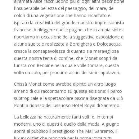
all’amata Alice racchiudono più di ogni altra descrizione
l’insuperabile bellezza del paesaggio, del mare, dei
colori di una vegetazione che hanno incantato e
ispirato la creatività del grande maestro impressionista
francese. A rileggere quelle pagine, che in ampia sintesi
riportiamo in occasione della suggestiva esposizione di
alcune sue tele realizzate a Bordighera e Dolceacqua,
cresce la consapevolezza di quanto sia meravigliosa
questa nostra terra di confine, che Monet scoprì da
turista con Renoir e nella quale volle tornare, questa
volta da solo, per produrre alcuni dei suoi capolavori.
Chissà Monet come avrebbe dipinto un altro luogo
ameno di cui raccontiamo su questa edizione: il parco
subtropicale e la spettacolare piscina disegnata da Giò
Ponti a ridosso del lussuoso Hotel Royal di Sanremo.
La bellezza ha naturalmente tanti volti e, in tempi
moderni, uno di questi è quello della moda. A giugno
aprirà al pubblico il prestigioso The Mall Sanremo, il
luxury outlet che proporrà per la prima volta tutti