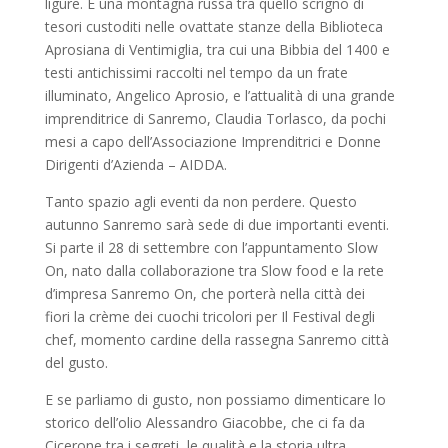
ligure. É una montagna russa tra quello scrigno di
tesori custoditi nelle ovattate stanze della Biblioteca
Aprosiana di Ventimiglia, tra cui una Bibbia del 1400 e
testi antichissimi raccolti nel tempo da un frate
illuminato, Angelico Aprosio, e l’attualità di una grande
imprenditrice di Sanremo, Claudia Torlasco, da pochi
mesi a capo dell’Associazione Imprenditrici e Donne
Dirigenti d’Azienda – AIDDA.
Tanto spazio agli eventi da non perdere. Questo
autunno Sanremo sarà sede di due importanti eventi.
Si parte il 28 di settembre con l’appuntamento Slow
On, nato dalla collaborazione tra Slow food e la rete
d’impresa Sanremo On, che porterà nella città dei
fiori la crème dei cuochi tricolori per Il Festival degli
chef, momento cardine della rassegna Sanremo città
del gusto.
E se parliamo di gusto, non possiamo dimenticare lo
storico dell’olio Alessandro Giacobbe, che ci fa da
Cicerone tra i segreti, le qualità e la storia ultra