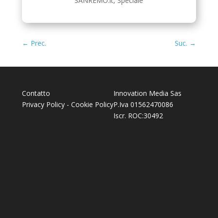
SANREMO.it
,
Speciale
←
Prec.
Suc.
→
Contatto
Innovation Media Sas
Privacy Policy
-
Cookie Policy
P.Iva 01562470086
Iscr. ROC:30492